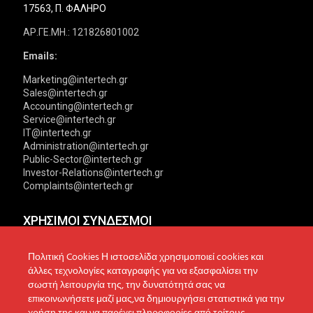
17563, Π. ΦΑΛΗΡΟ
ΑΡ.ΓΕ.ΜΗ.: 121826801002
Emails:
Marketing@intertech.gr
Sales@intertech.gr
Accounting@intertech.gr
Service@intertech.gr
IT@intertech.gr
Administration@intertech.gr
Public-Sector@intertech.gr
Investor-Relations@intertech.gr
Complaints@intertech.gr
ΧΡΗΣΙΜΟΙ ΣΥΝΔΕΣΜΟΙ
Αντιπροσωπείες
Πολιτική Απορρήτου
Πολιτική Cookies Η ιστοσελίδα χρησιμοποιεί cookies και
άλλες τεχνολογίες καταγραφής για να εξασφαλίσει την
Δίκτυο συνεργατών
Πολιτική Cookies
σωστή λειτουργία της, την δυνατότητά σας να
επικοινωνήσετε μαζί μας,να δημιουργήσει στατιστικά για την
Τεχνική υποστήριξη
Πολιτική Προστασίας