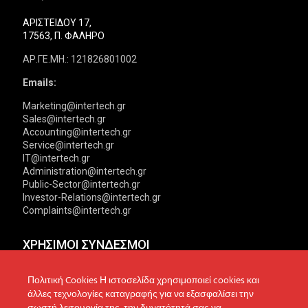
ΑΡΙΣΤΕΙΔΟΥ 17,
17563, Π. ΦΑΛΗΡΟ
ΑΡ.ΓΕ.ΜΗ.: 121826801002
Emails:
Marketing@intertech.gr
Sales@intertech.gr
Accounting@intertech.gr
Service@intertech.gr
IT@intertech.gr
Administration@intertech.gr
Public-Sector@intertech.gr
Investor-Relations@intertech.gr
Complaints@intertech.gr
ΧΡΗΣΙΜΟΙ ΣΥΝΔΕΣΜΟΙ
Αντιπροσωπείες
Πολιτική Απορρήτου
Πολιτική Cookies Η ιστοσελίδα χρησιμοποιεί cookies και
άλλες τεχνολογίες καταγραφής για να εξασφαλίσει την
Δίκτυο συνεργατών
Πολιτική Cookies