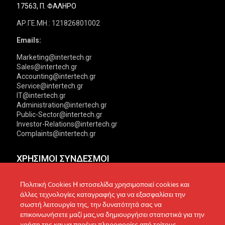
17563, Π. ΦΑΛΗΡΟ
ΑΡ.ΓΕ.ΜΗ.: 121826801002
Emails:
Marketing@intertech.gr
Sales@intertech.gr
Accounting@intertech.gr
Service@intertech.gr
IT@intertech.gr
Administration@intertech.gr
Public-Sector@intertech.gr
Investor-Relations@intertech.gr
Complaints@intertech.gr
ΧΡΗΣΙΜΟΙ ΣΥΝΔΕΣΜΟΙ
Αντιπροσωπείες
Πολιτική Απορρήτου
Πολιτική Cookies Η ιστοσελίδα χρησιμοποιεί cookies και
άλλες τεχνολογίες καταγραφής για να εξασφαλίσει την
Δίκτυο συνεργατών
Πολιτική Cookies
σωστή λειτουργία της, την δυνατότητά σας να
επικοινωνήσετε μαζί μας,να δημιουργήσει στατιστικά για την
Τεχνική υποστήριξη
Πολιτική Προστασίας