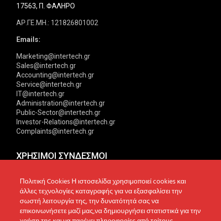
17563, Π. ΦΑΛΗΡΟ
ΑΡ.ΓΕ.ΜΗ.: 121826801002
Emails:
Marketing@intertech.gr
Sales@intertech.gr
Accounting@intertech.gr
Service@intertech.gr
IT@intertech.gr
Administration@intertech.gr
Public-Sector@intertech.gr
Investor-Relations@intertech.gr
Complaints@intertech.gr
ΧΡΗΣΙΜΟΙ ΣΥΝΔΕΣΜΟΙ
Αντιπροσωπείες
Πολιτική Απορρήτου
Πολιτική Cookies Η ιστοσελίδα χρησιμοποιεί cookies και
άλλες τεχνολογίες καταγραφής για να εξασφαλίσει την
Δίκτυο συνεργατών
Πολιτική Cookies
σωστή λειτουργία της, την δυνατότητά σας να
επικοινωνήσετε μαζί μας,να δημιουργήσει στατιστικά για την
Τεχνική υποστήριξη
Πολιτική Προστασίας