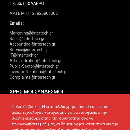
17563, Π. ΦΑΛΗΡΟ
ΑΡ.ΓΕ.ΜΗ.: 121826801002
Emails:
Marketing@intertech.gr
Sales@intertech.gr
Accounting@intertech.gr
Service@intertech.gr
IT@intertech.gr
Administration@intertech.gr
Public-Sector@intertech.gr
Investor-Relations@intertech.gr
Complaints@intertech.gr
ΧΡΗΣΙΜΟΙ ΣΥΝΔΕΣΜΟΙ
Αντιπροσωπείες
Πολιτική Απορρήτου
Πολιτική Cookies Η ιστοσελίδα χρησιμοποιεί cookies και
άλλες τεχνολογίες καταγραφής για να εξασφαλίσει την
Δίκτυο συνεργατών
Πολιτική Cookies
σωστή λειτουργία της, την δυνατότητά σας να
επικοινωνήσετε μαζί μας,να δημιουργήσει στατιστικά για την
Τεχνική υποστήριξη
Πολιτική Προστασίας