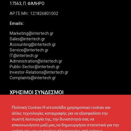
17563, Π. ΦΑΛΗΡΟ
ΑΡ.ΓΕ.ΜΗ.: 121826801002
Emails:
Marketing@intertech.gr
Sales@intertech.gr
Accounting@intertech.gr
Service@intertech.gr
IT@intertech.gr
Administration@intertech.gr
Public-Sector@intertech.gr
Investor-Relations@intertech.gr
Complaints@intertech.gr
ΧΡΗΣΙΜΟΙ ΣΥΝΔΕΣΜΟΙ
Αντιπροσωπείες
Πολιτική Απορρήτου
Πολιτική Cookies Η ιστοσελίδα χρησιμοποιεί cookies και
άλλες τεχνολογίες καταγραφής για να εξασφαλίσει την
Δίκτυο συνεργατών
Πολιτική Cookies
σωστή λειτουργία της, την δυνατότητά σας να
επικοινωνήσετε μαζί μας,να δημιουργήσει στατιστικά για την
Τεχνική υποστήριξη
Πολιτική Προστασίας